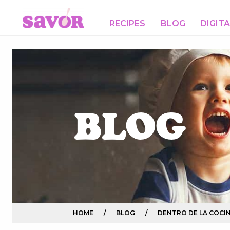
RECIPES
BLOG
DIGIT
BLOG
HOME
/
BLOG
/
DENTRO DE LA COCI