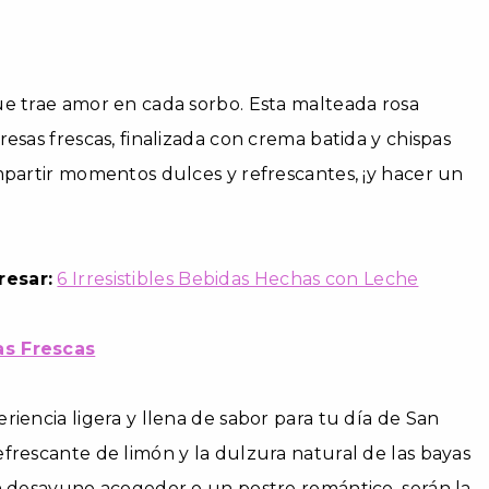
ue trae amor en cada sorbo. Esta malteada rosa
esas frescas, finalizada con crema batida y chispas
mpartir momentos dulces y refrescantes, ¡y hacer un
esar:
6 Irresistibles Bebidas Hechas con Leche
as Frescas
riencia ligera y llena de sabor para tu día de San
frescante de limón y la dulzura natural de las bayas
n desayuno acogedor o un postre romántico, serán la