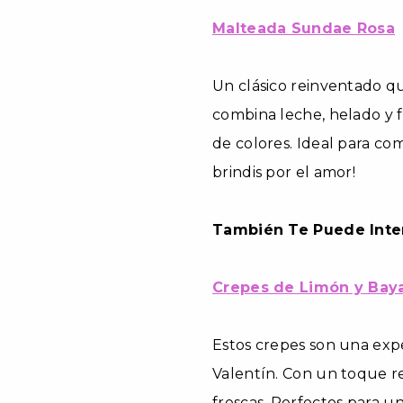
Malteada Sundae Rosa
Un clásico reinventado q
combina leche, helado y fr
de colores. Ideal para co
brindis por el amor!
También Te Puede Inter
Crepes de Limón y Bay
Estos crepes son una expe
Valentín. Con un toque re
frescas. Perfectos para u