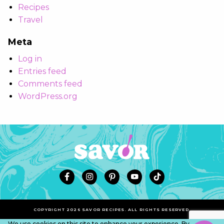
Recipes
Travel
Meta
Log in
Entries feed
Comments feed
WordPress.org
COPYRIGHT 2026 SAVOR RECIPES. ALL RIGHTS RESERVED.
We use cookies on this site to enhance your experience. By