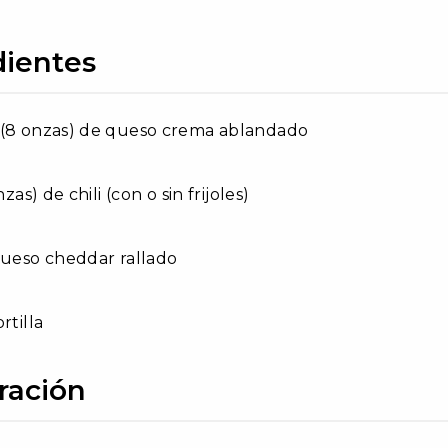
dientes
 (8 onzas) de queso crema ablandado
nzas) de chili (con o sin frijoles)
queso cheddar rallado
rtilla
ración