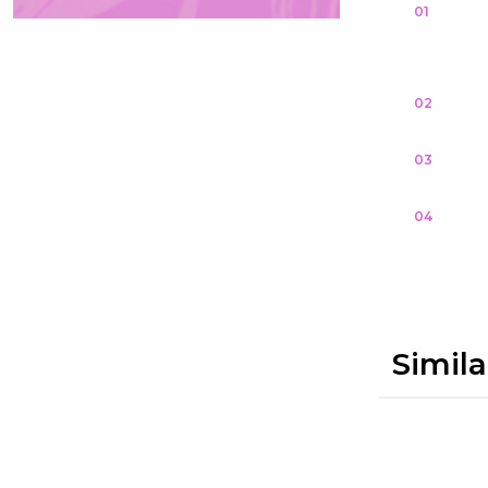
01
02
03
04
Simila