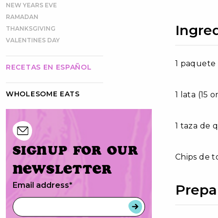
NEW YEARS EVE
RAMADAN
Ingre
THANKSGIVING
VALENTINES DAY
1 paquete
RECETAS EN ESPAÑOL
WHOLESOME EATS
1 lata (15 o
1 taza de 
Signup for our
Chips de to
newsletter
Email address
*
Prepa