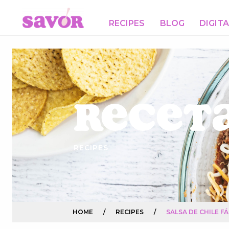
RECIPES
BLOG
DIGIT
Receta
RECIPES
HOME
/
RECIPES
/
SALSA DE CHILE FÁ