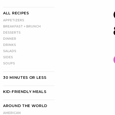
ALL RECIPES
APPETIZERS
BREAKFAST + BRUNCH
DESSERTS
DINNER
DRINKS
SALADS
SIDES
SOUPS
30 MINUTES OR LESS
KID-FRIENDLY MEALS
AROUND THE WORLD
AMERICAN