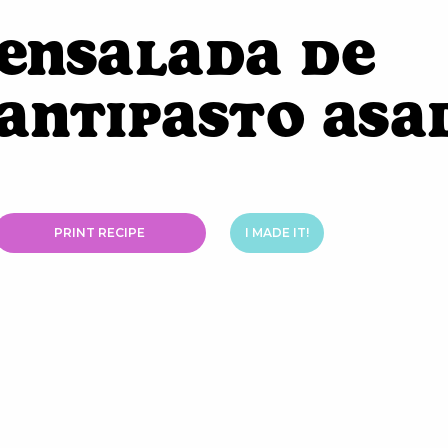
Ensalada de
Antipasto Asa
PRINT RECIPE
I MADE IT!