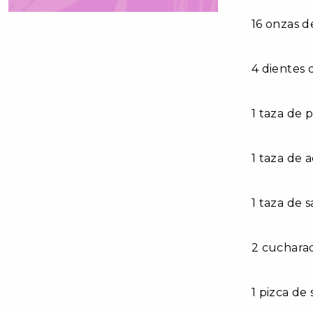
16 onzas d
4 dientes
1 taza de 
1 taza de 
1 taza de 
2 cucharad
1 pizca de 