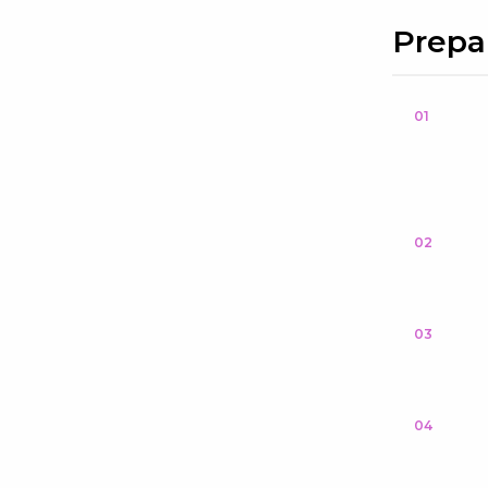
Prepa
01
02
03
04