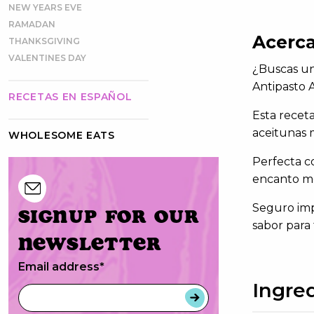
NEW YEARS EVE
RAMADAN
Acerca
THANKSGIVING
VALENTINES DAY
¿Buscas un
Antipasto 
RECETAS EN ESPAÑOL
Esta receta
aceitunas 
WHOLESOME EATS
Perfecta co
encanto me
Seguro imp
Signup for our
sabor para t
newsletter
Email address
*
Ingre