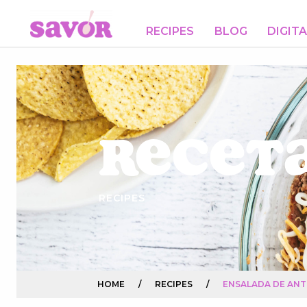
RECIPES
BLOG
DIGIT
Receta
RECIPES
HOME
/
RECIPES
/
ENSALADA DE ANT