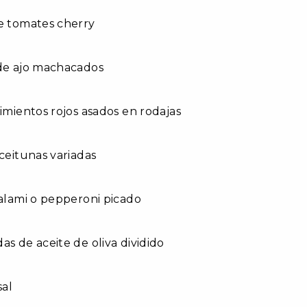
e tomates cherry
 de ajo machacados
pimientos rojos asados en rodajas
aceitunas variadas
salami o pepperoni picado
as de aceite de oliva dividido
sal