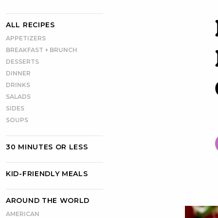
ALL RECIPES
APPETIZERS
BREAKFAST + BRUNCH
DESSERTS
DINNER
DRINKS
SALADS
SIDES
SOUPS
30 MINUTES OR LESS
KID-FRIENDLY MEALS
AROUND THE WORLD
AMERICAN