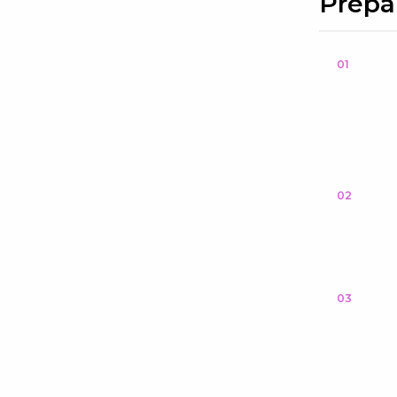
Prepa
01
02
03