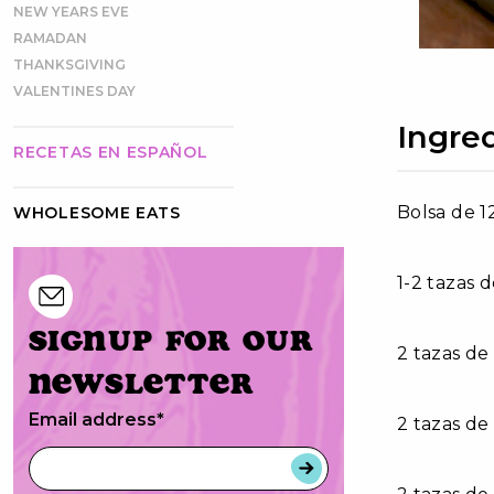
NEW YEARS EVE
RAMADAN
THANKSGIVING
VALENTINES DAY
Ingre
RECETAS EN ESPAÑOL
Bolsa de 1
WHOLESOME EATS
1-2 tazas 
Signup for our
2 tazas de
newsletter
Email address
*
2 tazas de