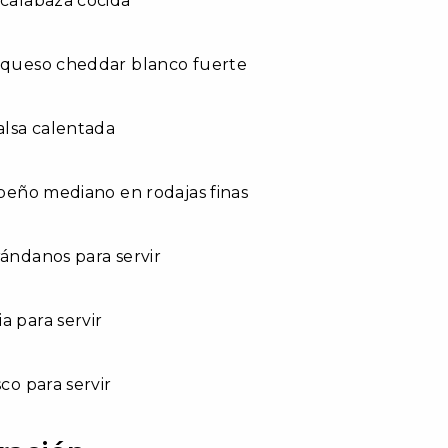
 calabaza cocida
e queso cheddar blanco fuerte
salsa calentada
lapeño mediano en rodajas finas
rándanos para servir
a para servir
sco para servir