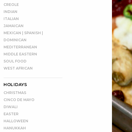
CREOLE
INDIAN
ITALIAN
JAMAICAN
MEXICAN | SPANISH |
DOMINICAN
MEDITERRANEAN
MIDDLE EASTERN
SOUL FOOD
WEST AFRICAN
HOLIDAYS
CHRISTMAS
CINCO DE MAYO
DIWALI
EASTER
HALLOWEEN
HANUKKAH