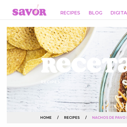
RECIPES
BLOG
DIGIT
Receta
RECIPES
HOME
/
RECIPES
/
NACHOS DE PAVO 