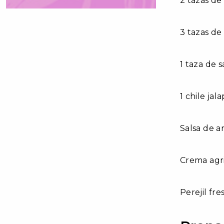
2 tazas de
3 tazas d
1 taza de 
1 chile ja
Salsa de a
Crema agri
Perejil fre