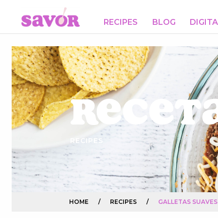
RECIPES
BLOG
DIGIT
Receta
RECIPES
HOME
/
RECIPES
/
GALLETAS SUAVES