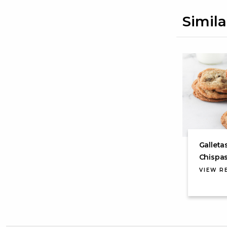
Simila
Galleta
Chispa
VIEW R