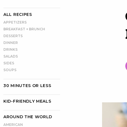
ALL RECIPES
APPETIZERS
BREAKFAST + BRUNCH
DESSERTS
DINNER
DRINKS
SALADS
SIDES
SOUPS
30 MINUTES OR LESS
KID-FRIENDLY MEALS
AROUND THE WORLD
AMERICAN