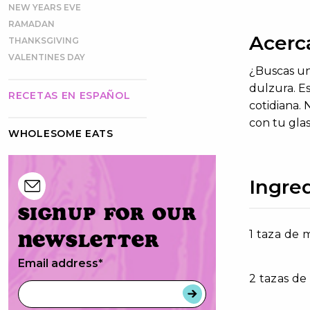
NEW YEARS EVE
RAMADAN
Acerc
THANKSGIVING
VALENTINES DAY
¿Buscas un 
dulzura
.
E
RECETAS EN ESPAÑOL
cotidiana
.
N
con tu glas
WHOLESOME EATS
Ingre
Signup for our
1 taza de 
newsletter
Email address
*
2 tazas de