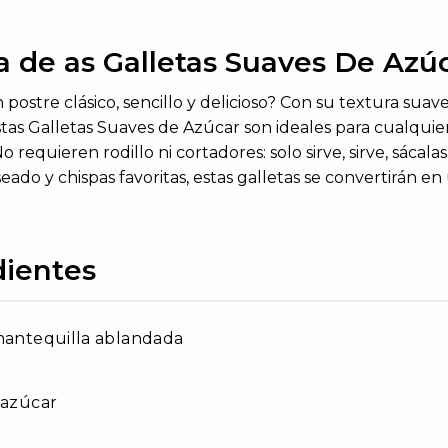
a de as Galletas Suaves De Azú
postre clásico, sencillo y delicioso? Con su textura suav
stas
Galletas Suaves de Azúcar
son
ideales para cualquie
o requieren rodillo ni cortadores: solo sirve,
sirve, sácalas
eado y chispas favoritas
,
estas galletas se
convertirán en u
dientes
mantequilla ablandada
 azúcar