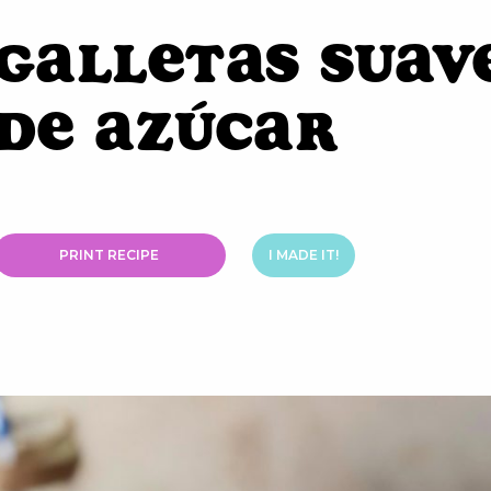
Galletas Suav
De Azúcar
PRINT RECIPE
I MADE IT!