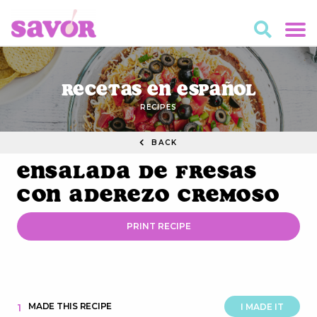
Recetas en Español
RECIPES
BACK
Ensalada de Fresas
con Aderezo Cremoso
PRINT RECIPE
MADE THIS RECIPE
1
I MADE IT