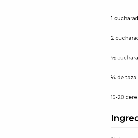
1 cucharad
2 cuchara
½ cuchara
¼ de taza 
15-20 cere
Ingre