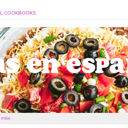
AL COOKBOOKS
s en Esp
 PIÑA