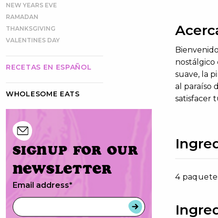
NEW YEARS EVE
RAMADAN
Acerc
THANKSGIVING
VALENTINES DAY
Bienvenido
nostálgico 
RECETAS EN ESPAÑOL
suave, la p
al paraíso 
WHOLESOME EATS
satisfacer
Ingred
Signup for our
newsletter
4 paquetes
Email address
*
Ingre