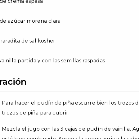
 de crema espesa
 de azúcar morena clara
haradita de sal kosher
vainilla partida y con las semillas raspadas
ración
Para hacer el pudín de piña escurre bien los trozos d
trozos de piña para cubrir.
Mezcla el jugo con las 3 cajas de pudín de vainilla. 
esté bien combinado. Agrega la crema agria y la cobe