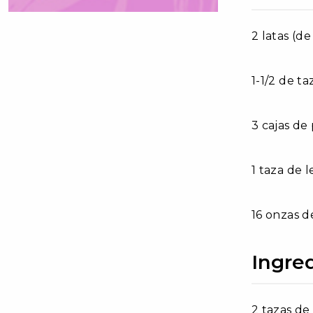
2 latas (de
1-1/2 de t
3 cajas de
1 taza de 
16 onzas d
Ingred
2 tazas de