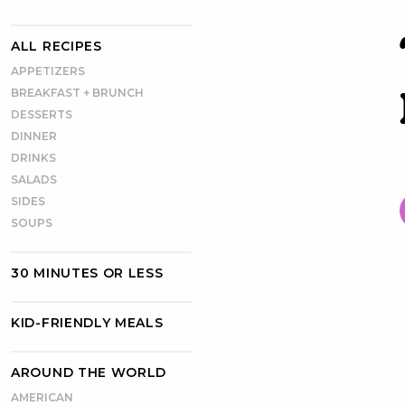
ALL RECIPES
APPETIZERS
BREAKFAST + BRUNCH
DESSERTS
DINNER
DRINKS
SALADS
SIDES
SOUPS
30 MINUTES OR LESS
KID-FRIENDLY MEALS
AROUND THE WORLD
AMERICAN