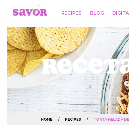
RECIPES
BLOG
DIGIT
Receta
RECIPES
HOME
/
RECIPES
/
TORTA HELADA DE