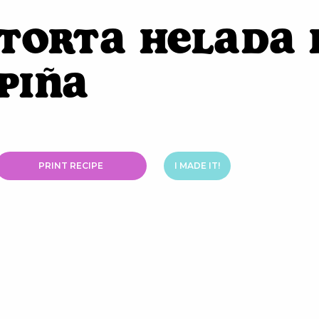
Torta Helada 
Piña
PRINT RECIPE
I MADE IT!