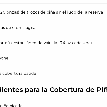
 20 onzas) de trozos de piña sin el jugo de la reserva
azas de crema agria
 pudín instantáneo de vainilla (3.4 oz cada una)
leche
e cobertura batida
ientes para la Cobertura de Pi
 piña picada