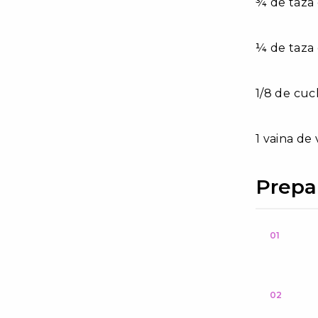
¾ de taza
¼ de taza
1/8 de cuc
1 vaina de 
Prepa
01
02