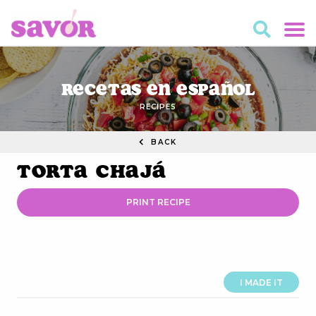
Recetas en Español
RECIPES
BACK
Torta Chajá
PRINT RECIPE
I MADE IT