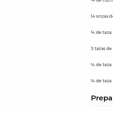
¼ de cucha
14 onzas d
¼ de taza
3 tazas de
¼ de taza 
¼ de taza
Prepa