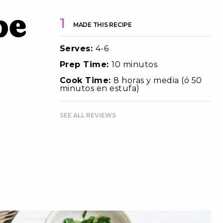
de
1
MADE THIS RECIPE
Serves:
4-6
Prep Time:
10 minutos
Cook Time:
8 horas y media (ó 50
minutos en estufa)
SEE ALL REVIEWS