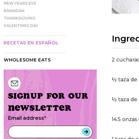
NEW YEARS EVE
RAMADAN
THANKSGIVING
VALENTINES DAY
Ingre
RECETAS EN ESPAÑOL
2 cucharada
WHOLESOME EATS
½ taza de
Signup for our
½ taza de
newsletter
Email address
*
14.5 onzas