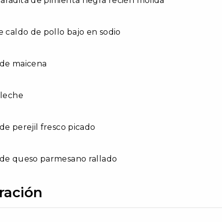
radita de pimienta negra recién molida
e caldo de pollo bajo en sodio
 de maicena
 leche
de perejil fresco picado
 de queso parmesano rallado
ración