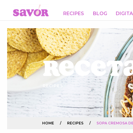
RECIPES
BLOG
DIGIT
Receta
RECIPES
HOME
/
RECIPES
/
SOPA CREMOSA DE