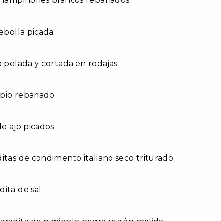
 champiñones blancos rebanados
cebolla picada
a pelada y cortada en rodajas
 apio rebanado
de ajo picados
itas de condimento italiano seco triturado
ita de sal