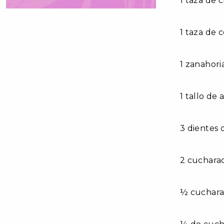
1 taza de
1 taza de 
1 zanahori
1 tallo de
3 dientes 
2 cucharad
½ cucharad