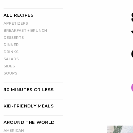
ALL RECIPES
APPETIZERS
BREAKFAST + BRUNCH
DESSERTS
DINNER
DRINKS
SALADS
SIDES
SOUPS
30 MINUTES OR LESS
KID-FRIENDLY MEALS
AROUND THE WORLD
AMERICAN