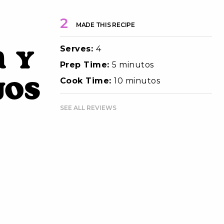
2
MADE THIS RECIPE
Serves:
4
a y
Prep Time:
5 minutos
jos
Cook Time:
10 minutos
SEE ALL REVIEWS