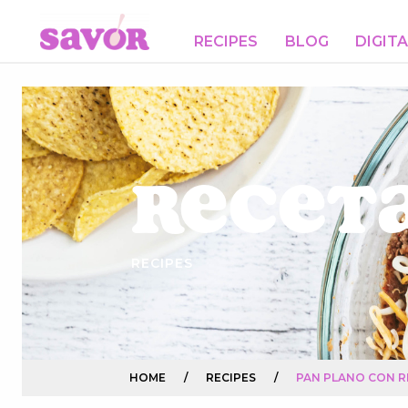
RECIPES
BLOG
DIGIT
Receta
RECIPES
HOME
/
RECIPES
/
PAN PLANO CON R