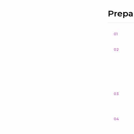
Prepa
01
02
03
04