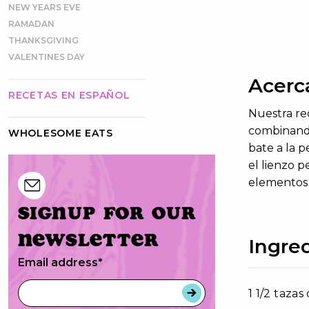
NEW YEARS EVE
RAMADAN
THANKSGIVING
VALENTINES DAY
Acerc
RECETAS EN ESPAÑOL
Nuestra rec
combinando
WHOLESOME EATS
bate a la p
el lienzo p
elementos 
Signup for our
newsletter
Ingre
Email address
*
1 1/2 taza