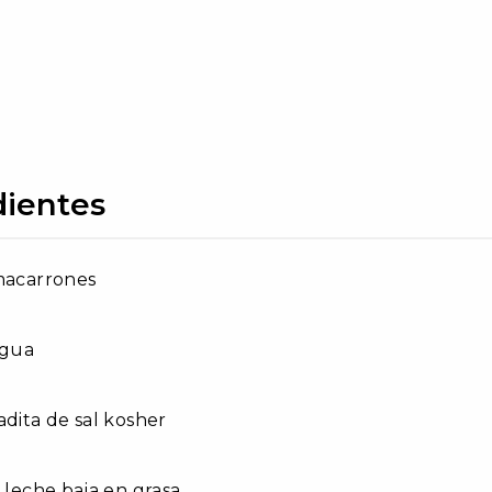
dientes
macarrones
agua
adita de sal kosher
e leche baja en grasa