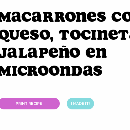
Macarrones c
Queso, Tocinet
Jalapeño en
Microondas
PRINT RECIPE
I MADE IT!