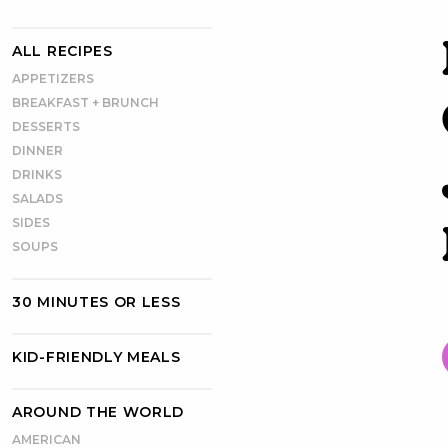
ALL RECIPES
APPETIZERS
BREAKFAST + BRUNCH
DESSERTS
DINNER
DRINKS
SALADS
SIDES
SOUPS
30 MINUTES OR LESS
KID-FRIENDLY MEALS
AROUND THE WORLD
AMERICAN