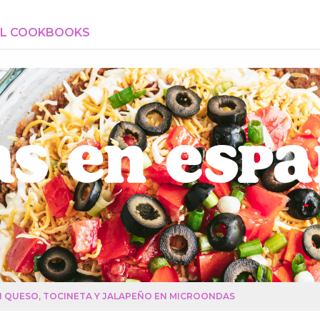
AL COOKBOOKS
s en Esp
 QUESO, TOCINETA Y JALAPEÑO EN MICROONDAS