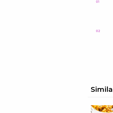
01
02
Simila