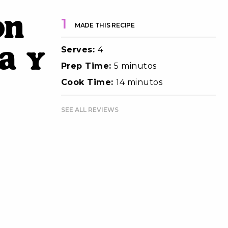
on
1
MADE THIS RECIPE
Serves:
4
a y
Prep Time:
5 minutos
Cook Time:
14 minutos
SEE ALL REVIEWS