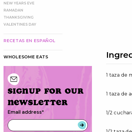
NEW YEARS EVE
RAMADAN
THANKSGIVING
VALENTINES DAY
RECETAS EN ESPAÑOL
Ingre
WHOLESOME EATS
1 taza de 
Signup for our
1 taza de 
newsletter
Email address
*
1/2 cuchar
1/2 taza d