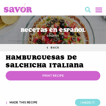
Recetas en Español
RECIPES
BACK
Hamburguesas de
Salchicha Italiana
PRINT RECIPE
MADE THIS RECIPE
1
I MADE IT