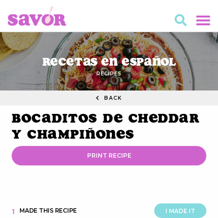
Recetas en Español
RECIPES
BACK
Bocaditos de Cheddar
y Champiñones
PRINT RECIPE
MADE THIS RECIPE
1
I MADE IT