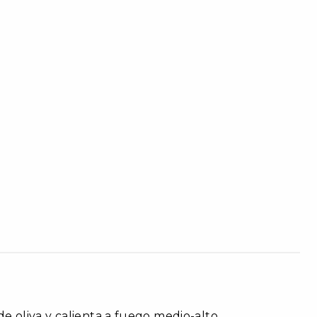
e oliva y calienta a fuego medio-alto.