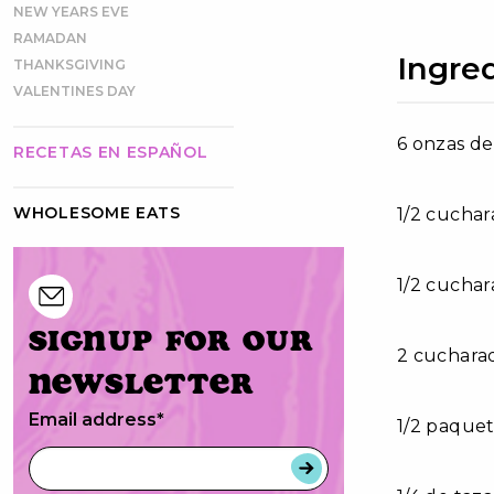
NEW YEARS EVE
RAMADAN
Ingre
THANKSGIVING
VALENTINES DAY
6 onzas de
RECETAS EN ESPAÑOL
WHOLESOME EATS
1/2 cuchar
1/2 cuchar
Signup for our
2 cucharad
newsletter
Email address
*
1/2 paque