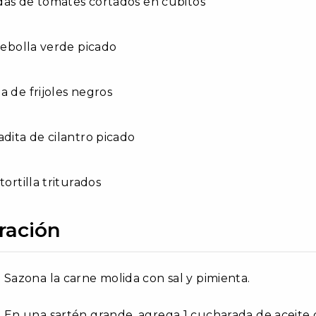
das de tomates cortados en cubitos
 cebolla verde picado
a de frijoles negros
adita de cilantro picado
tortilla triturados
ración
Sazona la carne molida con sal y pimienta.
En una sartén grande, agrega 1 cucharada de aceite d