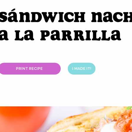
Sándwich Nac
a la Parrilla
PRINT RECIPE
I MADE IT!