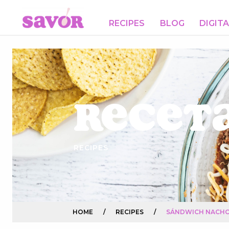
RECIPES
BLOG
DIGIT
Receta
RECIPES
HOME
/
RECIPES
/
SÁNDWICH NACHO 