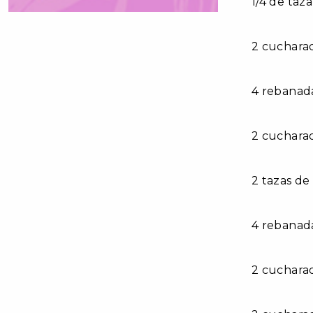
1/4 de taz
2 cuchara
4 rebanad
2 cucharad
2 tazas de
4 rebanada
2 cucharad