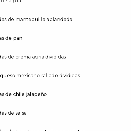
a de agua
das de mantequilla ablandada
as de pan
as de crema agria divididas
 queso mexicano rallado divididas
s de chile jalapeño
as de salsa