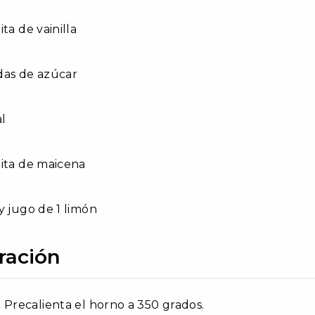
ta de vainilla
das de azúcar
al
ita de maicena
y jugo de 1 limón
ración
Precalienta el horno a 350 grados.