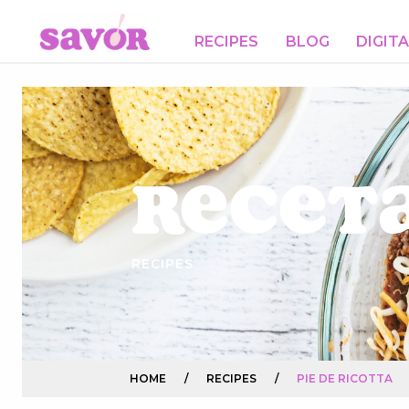
RECIPES
BLOG
DIGIT
Receta
RECIPES
HOME
/
RECIPES
/
PIE DE RICOTTA