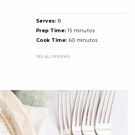
Serves:
8
Prep Time:
15 minutos
Cook Time:
60 minutos
SEE ALL REVIEWS