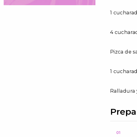
1 cucharadi
4 cuchara
Pizca de s
1 cucharad
Ralladura 
Prepa
01