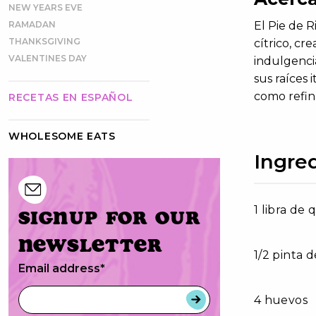
NEW YEARS EVE
RAMADAN
El Pie de 
THANKSGIVING
cítrico, cr
VALENTINES DAY
indulgencia
sus raíces 
como refin
RECETAS EN ESPAÑOL
WHOLESOME EATS
Ingre
1 libra de 
Signup for our
newsletter
1/2 pinta 
Email address
*
4 huevos