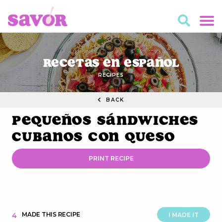
Recetas en Español
RECIPES
BACK
Pequeños Sándwiches
Cubanos con Queso
PRINT RECIPE
MADE THIS RECIPE
4
I MADE IT