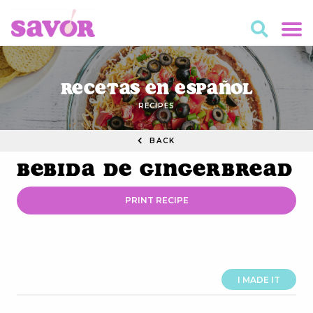
Recetas en Español
RECIPES
BACK
Bebida de Gingerbread
PRINT RECIPE
I MADE IT